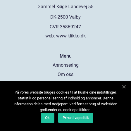
web:
www.klikko.dk
Menu
Annonsering
Om oss
Cookies
På vores website bruges cookies til at huske dine indstillinger,
Kontakta oss
statistik og personalisering af indhold og annoncer. Denne
Sitemap
information deles med tredjepart. Ved fortsat brug af websiden
godkender du cookiepolitikken.
Ok
Privatlivspolitik