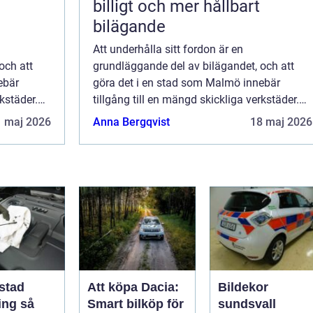
billigt och mer hållbart
bilägande
Att underhålla sitt fordon är en
och att
grundläggande del av bilägandet, och att
ebär
göra det i en stad som Malmö innebär
rkstäder.
tillgång till en mängd skickliga verkstäder.
ara...
Bilservice handlar om mer än att bara...
1 maj 2026
Anna Bergqvist
18 maj 2026
stad
Att köpa Dacia:
Bildekor
g så
Smart bilköp för
sundsvall