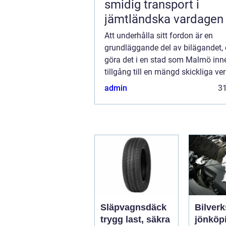
smidig transport i
jämtländska vardagen
Att underhålla sitt fordon är en
grundläggande del av bilägandet, 
göra det i en stad som Malmö inn
tillgång till en mängd skickliga ve
Bilservice handlar om mer än att b
admin
3
Släpvagnsdäck
Bilverk
trygg last, säkra
jönköpin