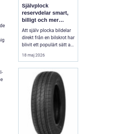
Självplock
reservdelar smart,
billigt och mer
nde
hållbart bilägande
Att själv plocka bildelar
direkt från en bilskrot har
sig
blivit ett populärt sätt att
både spara pengar och
18 maj 2026
förlänga livet på äldre
bilar. I stället för att köpa
l-
nya delar till höga priser
de
får du som bilägare
chans att hitta rätt
komponenter till en brå...