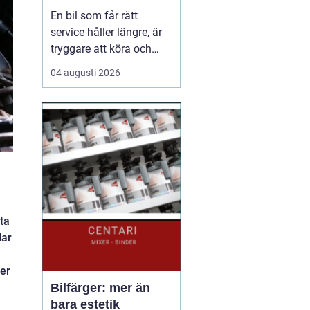
En bil som får rätt
service håller längre, är
tryggare att köra och
kostar mindre i längden.
04 augusti 2026
I ett klimat som Luleå,
med kalla vintrar, vägsalt
och snabba
väderomslag, ställs extra
höga krav på både
förare och fordon.
Många funderar därför
på hur oft...
ta
lar
ler
Bilfärger: mer än
bara estetik