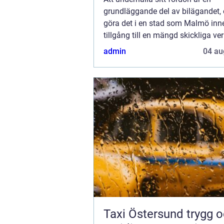
grundläggande del av bilägandet, 
göra det i en stad som Malmö inn
tillgång till en mängd skickliga ve
Bilservice handlar om mer än att b
admin
04 au
Taxi Östersund trygg och