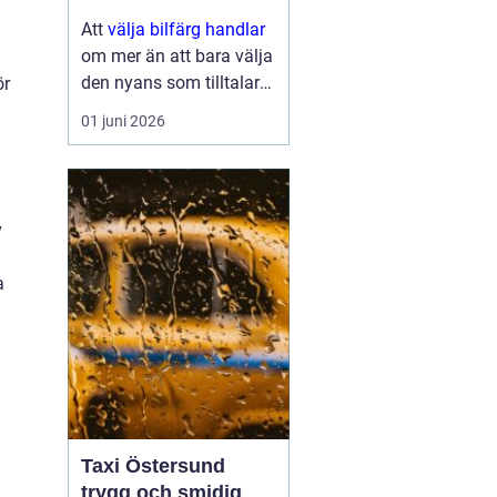
Att
välja bilfärg handlar
om mer än att bara välja
den nyans som tilltalar
ör
ögat mest. För många
01 juni 2026
bilägare är bilens färg ett
uttryck för personlighet,
men det finns också
prakti...
v
a
Taxi Östersund
trygg och smidig