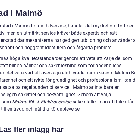
tad i Malmö
erkstad i Malmö för din bilservice, handlar det mycket om förtroe
tiv, men en utmärkt service kräver både expertis och rätt
en verkstad där mekanikerna har gedigen utbildning och använder 
t snabbt och noggrant identifiera och åtgärda problem.
nas höga kvalitetsstandarder genom att veta att varje del som
atet blir en hållbar och säker lösning som förlänger bilens
kan det vara värt att överväga etablerade namn såsom Malmö Bi
farenhet och ett rykte för grundlighet och professionalism, kan 
tt satsa på regelbunden bilservice i Malmö är inte bara en
i ens egen säkerhet och bekvämlighet. Genom att välja
r som
Malmö Bil- & Elektroservice
säkerställer man att bilen får
till en trygg och pålitlig körupplevelse.
Läs fler inlägg här