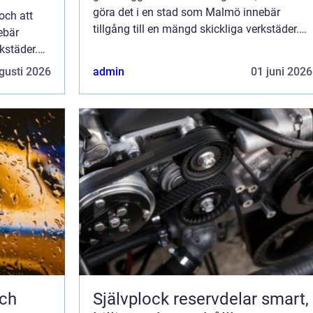
göra det i en stad som Malmö innebär
och att
tillgång till en mängd skickliga verkstäder.
ebär
Bilservice handlar om mer än att bara...
rkstäder.
ara...
gusti 2026
admin
01 juni 2026
Självplock reservdelar smart,