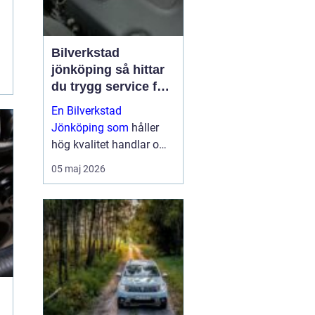
Bilverkstad
jönköping så hittar
du trygg service för
din bil
En Bilverkstad
Jönköping som
håller
hög kvalitet handlar om
mycket mer än bara byte
05 maj 2026
av olja och bromsar. För
många är bilen en viktig
del av vardagen: job...