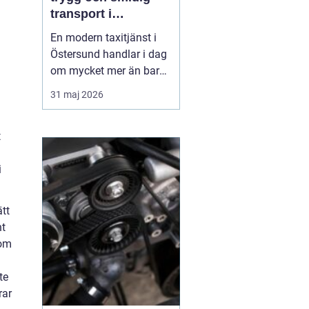
transport i
jämtländska
En modern taxitjänst i
vardagen
Östersund handlar i dag
om mycket mer än bara
en snabb skjuts från
31 maj 2026
punkt A till B. För många
är taxi en avgörande
t
pusselbit i vardagen: till
jobbet, tåget, flyget,
i
fjällen eller kvällens
sista resa hem. När
avstånden är långa, ...
ätt
nt
som
te
rar