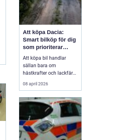
Att köpa Dacia:
Smart bilköp för dig
som prioriterar
värde framför status
Att köpa bil handlar
sällan bara om
hästkrafter och lackfärg.
För många handlar valet
08 april 2026
lika mycket om ekonomi,
trygghet och funktion i
vardagen. Här hamnar
Dacia ofta högt upp på
listan. Märket har g...