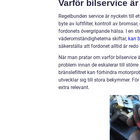
Varför bilservice är 
Regelbunden service är nyckeln till e
byte av luftfilter, kontroll av bromsar
fordonets övergripande hälsa. I en 
väderomständigheterna skiftar,
kan b
säkerställa att fordonet alltid är redo
När man pratar om varför bilservice ä
problem innan de eskalerar till störr
bränslefiltret kan förhindra motorpro
utvecklar sig till stora bekymmer. För
extra relevant.