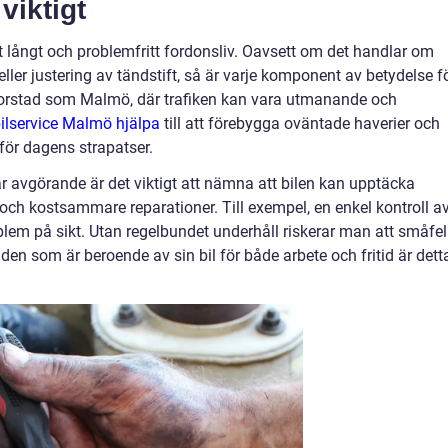
viktigt
tt långt och problemfritt fordonsliv. Oavsett om det handlar om
, eller justering av tändstift, så är varje komponent av betydelse f
storstad som Malmö, där trafiken kan vara utmanande och
ilservice Malmö hjälpa
till att förebygga oväntade haverier och
 för dagens strapatser.
r avgörande är det viktigt att nämna att bilen kan upptäcka
e och kostsammare reparationer. Till exempel, en enkel kontroll a
blem på sikt. Utan regelbundet underhåll riskerar man att småfel
 den som är beroende av sin bil för både arbete och fritid är dett