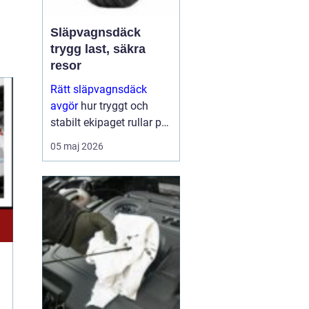
Släpvagnsdäck
trygg last, säkra
resor
Rätt släpvagnsdäck
avgör
hur tryggt och
stabilt ekipaget rullar på
vägen. Många lägger
05 maj 2026
stor omsorg på bilens
däck, men glömmer
släpet, husvagnen eller
trailern. När lasten är
tung, vädret skift...