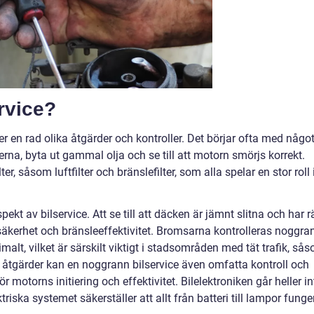
ervice?
r en rad olika åtgärder och kontroller. Det börjar ofta med någo
erna, byta ut gammal olja och se till att motorn smörjs korrekt.
ter, såsom luftfilter och bränslefilter, som alla spelar en stor roll 
kt av bilservice. Att se till att däcken är jämnt slitna och har r
säkerhet och bränsleeffektivitet. Bromsarna kontrolleras noggra
imalt, vilket är särskilt viktigt i stadsområden med tät trafik, så
tgärder kan en noggrann bilservice även omfatta kontroll och
för motorns initiering och effektivitet. Bilelektroniken går heller in
triska systemet säkerställer att allt från batteri till lampor funge