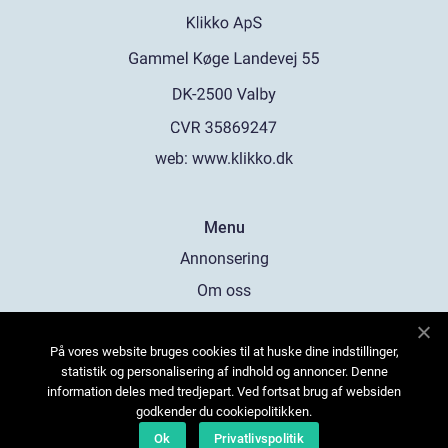
web:
www.klikko.dk
Menu
Annonsering
Om oss
Cookies
På vores website bruges cookies til at huske dine indstillinger,
Kontakta oss
statistik og personalisering af indhold og annoncer. Denne
Sitemap
information deles med tredjepart. Ved fortsat brug af websiden
godkender du cookiepolitikken.
Ok
Privatlivspolitik