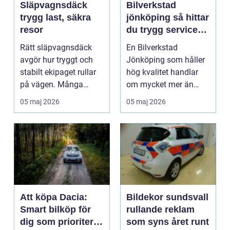
Släpvagnsdäck
Bilverkstad
trygg last, säkra
jönköping så hittar
resor
du trygg service
för din bil
Rätt släpvagnsdäck
En Bilverkstad
avgör hur tryggt och
Jönköping som håller
stabilt ekipaget rullar
hög kvalitet handlar
på vägen. Många
om mycket mer än
lägger stor omsorg p...
bara byte av olja och
05 maj 2026
05 maj 2026
brom...
Att köpa Dacia:
Bildekor sundsvall
Smart bilköp för
rullande reklam
dig som prioriterar
som syns året runt