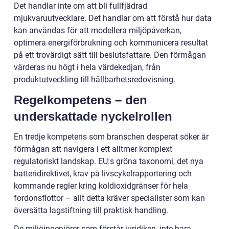
Det handlar inte om att bli fullfjädrad
mjukvaruutvecklare. Det handlar om att förstå hur data
kan användas för att modellera miljöpåverkan,
optimera energiförbrukning och kommunicera resultat
på ett trovärdigt sätt till beslutsfattare. Den förmågan
värderas nu högt i hela värdekedjan, från
produktutveckling till hållbarhetsredovisning.
Regelkompetens – den
underskattade nyckelrollen
En tredje kompetens som branschen desperat söker är
förmågan att navigera i ett alltmer komplext
regulatoriskt landskap. EU:s gröna taxonomi, det nya
batteridirektivet, krav på livscykelrapportering och
kommande regler kring koldioxidgränser för hela
fordonsflottor – allt detta kräver specialister som kan
översätta lagstiftning till praktisk handling.
De miljöingenjörer som förstår juridiken, inte bara