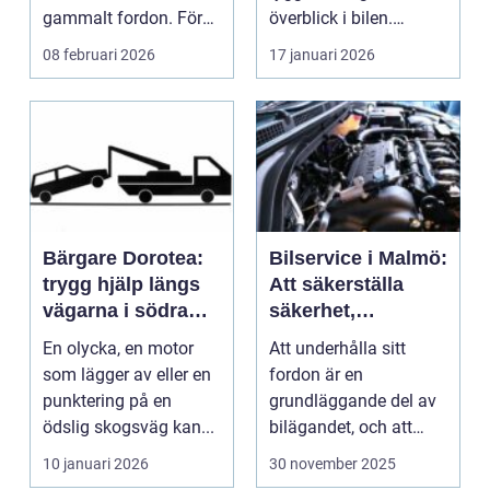
gammalt fordon. För
överblick i bilen.
mång...
Genom att kunna...
08 februari 2026
17 januari 2026
Bärgare Dorotea:
Bilservice i Malmö:
trygg hjälp längs
Att säkerställa
vägarna i södra
säkerhet,
lappland
prestanda och
En olycka, en motor
Att underhålla sitt
hållbarhet
som lägger av eller en
fordon är en
punktering på en
grundläggande del av
ödslig skogsväg kan...
bilägandet, och att
g&oum...
10 januari 2026
30 november 2025