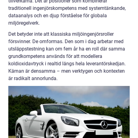
tillverkarna. Det är positioner som kombinerar
traditionell ingenjörskompetens med systemtänkande,
dataanalys och en djup förståelse för globala
miljöregelverk.
Det betyder inte att klassiska miljöingenjörsroller
försvinner. De omformas. Den som i dag arbetar med
utsläppstestning kan om fem år ha en roll där samma
grundkompetens används för att modellera
koldioxidavtryck i realtid längs hela leverantörskedjan.
Kärnan är densamma – men verktygen och kontexten
är radikalt annorlunda.