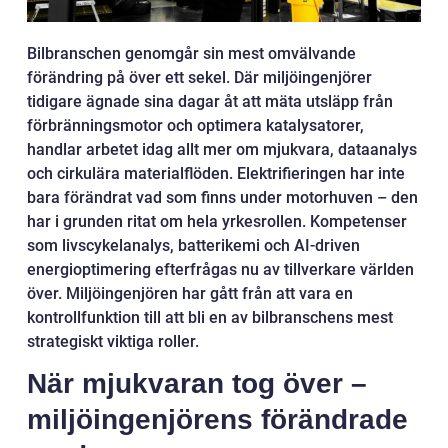
Bilbranschen genomgår sin mest omvälvande
förändring på över ett sekel. Där miljöingenjörer
tidigare ägnade sina dagar åt att mäta utsläpp från
förbränningsmotor och optimera katalysatorer,
handlar arbetet idag allt mer om mjukvara, dataanalys
och cirkulära materialflöden. Elektrifieringen har inte
bara förändrat vad som finns under motorhuven – den
har i grunden ritat om hela yrkesrollen. Kompetenser
som livscykelanalys, batterikemi och AI-driven
energioptimering efterfrågas nu av tillverkare världen
över. Miljöingenjören har gått från att vara en
kontrollfunktion till att bli en av bilbranschens mest
strategiskt viktiga roller.
När mjukvaran tog över –
miljöingenjörens förändrade