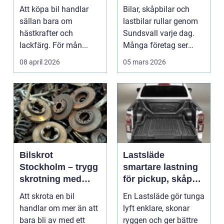
värde framför
Att köpa bil handlar
Bilar, skåpbilar och
status
sällan bara om
lastbilar rullar genom
hästkrafter och
Sundsvall varje dag.
lackfärg. För mån...
Många företag ser
fortfarande fordo...
08 april 2026
05 mars 2026
Bilskrot
Lastsläde
Stockholm – trygg
smartare lastning
skrotning med
för pickup, skåpbil
fokus på miljö och
och personbil
Att skrota en bil
En Lastsläde gör tunga
återvinning
handlar om mer än att
lyft enklare, skonar
bara bli av med ett
ryggen och ger bättre