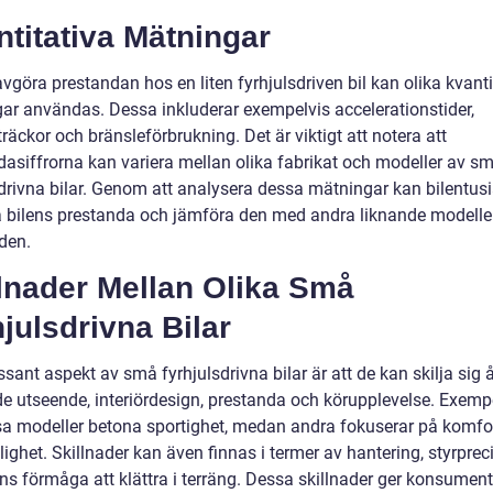
titativa Mätningar
avgöra prestandan hos en liten fyrhjulsdriven bil kan olika kvanti
ar användas. Dessa inkluderar exempelvis accelerationstider,
äckor och bränsleförbrukning. Det är viktigt att notera att
dasiffrorna kan variera mellan olika fabrikat och modeller av s
sdrivna bilar. Genom att analysera dessa mätningar kan bilentusi
bilens prestanda och jämföra den med andra liknande modelle
den.
lnader Mellan Olika Små
julsdrivna Bilar
ssant aspekt av små fyrhjulsdrivna bilar är att de kan skilja sig 
e utseende, interiördesign, prestanda och körupplevelse. Exemp
sa modeller betona sportighet, medan andra fokuserar på komfo
ghet. Skillnader kan även finnas i termer av hantering, styrprec
ns förmåga att klättra i terräng. Dessa skillnader ger konsument