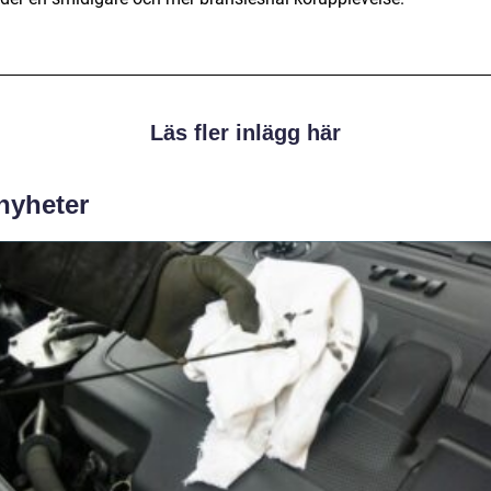
Läs fler inlägg här
 nyheter