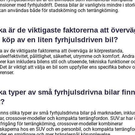
sioner med fyrhjulsdrift. Dessa bilar är vanligtvis mindre i stor
kan användas både för stadskörning och terrängkörning.
ka är de viktigaste faktorerna att överv
 köp av en liten fyrhjulsdriven bil?
a av de viktigaste faktorerna att överväga är körprestanda,
leeffektivitet, pålitlighet, säkerhet, utrymme och komfort. Andra
rer kan inkludera bilens stil och utseende, tekniska funktioner o
 Det är viktigt att välja en bil som uppfyller ens specifika behov 
renser.
ka typer av små fyrhjulsdrivna bilar fin
t?
inns olika typer av små fyrhjulsdrivna bilar på marknaden, inklu
ar, crossover-modeller och kompakta terrängfordon. SUV:ar har
frigång för terrängkörning, crossover-modeller kombinerar
skaperna hos en SUV och en personbil, och kompakta terrängfo
uder en smidigare och mer bränslesnål körupplevelse.