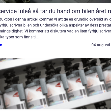
Bilservice luleå så tar du hand om bilen året
duktion I denna artikel kommer vi att ge en grundlig översikt av 
 fyrhjulsdrivna bilen och undersöka olika aspekter av dess prest
ångsidighet. Vi kommer att diskutera vad en liten fyrhjulsdriven
lika typer som finns ti...
n
04 augusti