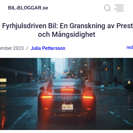
BIL-BLOGGAR.
se
n Fyrhjulsdriven Bil: En Granskning av Pres
och Mångsidighet
red
ember 2023
Julia Pettersson