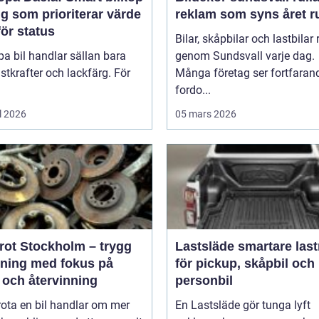
ig som prioriterar värde
reklam som syns året r
ör status
Bilar, skåpbilar och lastbilar 
pa bil handlar sällan bara
genom Sundsvall varje dag.
tkrafter och lackfärg. För
Många företag ser fortfaran
fordo...
l 2026
05 mars 2026
krot Stockholm – trygg
Lastsläde smartare lastning
tning med fokus på
för pickup, skåpbil och
 och återvinning
personbil
rota en bil handlar om mer
En Lastsläde gör tunga lyft