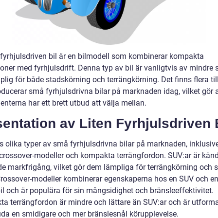
n fyrhjulsdriven bil är en bilmodell som kombinerar kompakta
ner med fyrhjulsdrift. Denna typ av bil är vanligtvis av mindre s
lig för både stadskörning och terrängkörning. Det finns flera til
ducerar små fyrhjulsdrivna bilar på marknaden idag, vilket gör a
terna har ett brett utbud att välja mellan.
entation av Liten Fyrhjulsdriven 
s olika typer av små fyrhjulsdrivna bilar på marknaden, inklusiv
 crossover-modeller och kompakta terrängfordon. SUV:ar är känd
de markfrigång, vilket gör dem lämpliga för terrängkörning och 
Crossover-modeller kombinerar egenskaperna hos en SUV och e
l och är populära för sin mångsidighet och bränsleeffektivitet.
a terrängfordon är mindre och lättare än SUV:ar och är utform
juda en smidigare och mer bränslesnål körupplevelse.