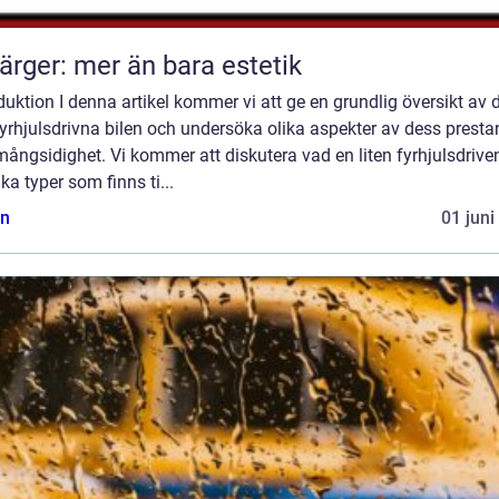
färger: mer än bara estetik
duktion I denna artikel kommer vi att ge en grundlig översikt av 
 fyrhjulsdrivna bilen och undersöka olika aspekter av dess prest
ångsidighet. Vi kommer att diskutera vad en liten fyrhjulsdriven
lika typer som finns ti...
n
01 juni