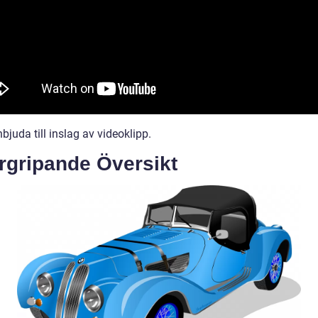
inbjuda till inslag av videoklipp.
rgripande Översikt