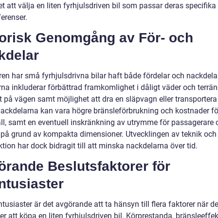
t att välja en liten fyrhjulsdriven bil som passar deras specifik
erenser.
torisk Genomgång av För- och
kdelar
en har små fyrhjulsdrivna bilar haft både fördelar och nackdelar
rna inkluderar förbättrad framkomlighet i dåligt väder och terrä
 på vägen samt möjlighet att dra en släpvagn eller transportera 
 Nackdelarna kan vara högre bränsleförbrukning och kostnader fö
ll, samt en eventuell inskränkning av utrymme för passagerare 
på grund av kompakta dimensioner. Utvecklingen av teknik och
tion har dock bidragit till att minska nackdelarna över tid.
rande Beslutsfaktorer för
ntusiaster
ntusiaster är det avgörande att ta hänsyn till flera faktorer när d
r att köpa en liten fyrhjulsdriven bil. Körprestanda, bränsleeffekt