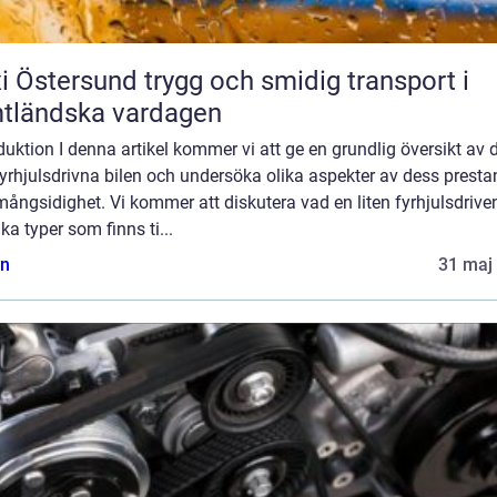
rsund trygg och smidig transport i
tländska vardagen
duktion I denna artikel kommer vi att ge en grundlig översikt av 
 fyrhjulsdrivna bilen och undersöka olika aspekter av dess prest
ångsidighet. Vi kommer att diskutera vad en liten fyrhjulsdriven
lika typer som finns ti...
n
31 maj