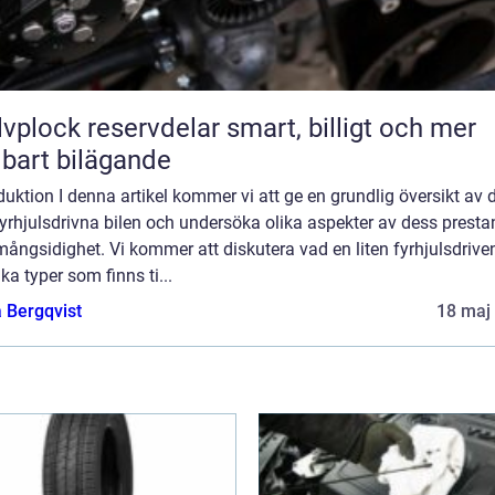
lock reservdelar smart, billigt och mer
lbart bilägande
duktion I denna artikel kommer vi att ge en grundlig översikt av 
 fyrhjulsdrivna bilen och undersöka olika aspekter av dess prest
ångsidighet. Vi kommer att diskutera vad en liten fyrhjulsdriven
lika typer som finns ti...
 Bergqvist
18 maj