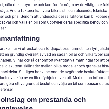
het, säkerhet, utrymme och komfort är några av de viktigaste fak
väga. Andra faktorer kan vara bilens stil och utseende, tekniska
ner och pris. Genom att undersöka dessa faktorer kan bilköpare 
dat val och välja en bil som uppfyller deras specifika behov och
ser.
manfattning
artikel har vi utforskat och fördjupat oss i ämnet liten fyrhjulsdri
ett en grundlig översikt av vad en sådan bil är och vilka typer s
naden. Vi har också genomfört kvantitativa mätningar för att 
a, diskuterat skillnader mellan olika modeller och granskat hist
 nackdelar. Slutligen har vi betonat de avgörande beslutsfaktore
iaster vid köp av en liten fyrhjulsdriven bil. Med denna informat
sare göra ett välgrundat beslut och välja en bil som passar dera
erenser.
eoinslag om prestanda och
upplevelse