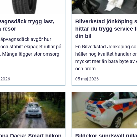
sdäck trygg last,
Bilverkstad jönköping så
a resor
hittar du trygg service f
din bil
släpvagnsdäck avgör hur
 och stabilt ekipaget rullar på
En Bilverkstad Jönköping s
. Många lägger stor omsorg
håller hög kvalitet handlar 
mycket mer än bara byte av 
och brom...
 2026
05 maj 2026
öpa Dacia: Smart bilköp
Bildekor sundsvall rullande