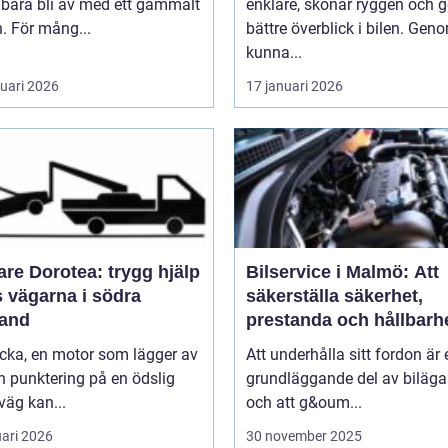
 bara bli av med ett gammalt
enklare, skonar ryggen och g
. För mång...
bättre överblick i bilen. Gen
kunna...
ruari 2026
17 januari 2026
re Dorotea: trygg hjälp
Bilservice i Malmö: Att
s vägarna i södra
säkerställa säkerhet,
land
prestanda och hållbarh
cka, en motor som lägger av
Att underhålla sitt fordon är 
en punktering på en ödslig
grundläggande del av biläga
äg kan...
och att g&oum...
uari 2026
30 november 2025