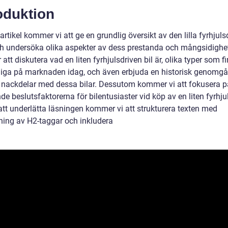
oduktion
artikel kommer vi att ge en grundlig översikt av den lilla fyrhjuls
ch undersöka olika aspekter av dess prestanda och mångsidighet
tt diskutera vad en liten fyrhjulsdriven bil är, olika typer som f
gliga på marknaden idag, och även erbjuda en historisk genomg
h nackdelar med dessa bilar. Dessutom kommer vi att fokusera p
e beslutsfaktorerna för bilentusiaster vid köp av en liten fyrhju
 att underlätta läsningen kommer vi att strukturera texten med
ing av H2-taggar och inkludera