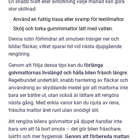
En snabb tvätt eller avtorkning varje månad kan göra
stor skillnad:
Använd en fuktig trasa eller svamp för textilmattor.
Skölj och torka gummimattor lätt med vatten.
Denna rutin förhindrar att smutsen tränger ner och
bildar fläckar, vilket sparar tid vid nästa djupgående
rengöring.
Genom att följa dessa tips kan du
förlänga
golvmattornas livslängd och hålla bilen fräsch längre
.
Regelbundet underhåll, snabb hantering av fläckar och
användning av skyddande medel gör att mattorna inte
bara ser bättre ut, utan också är lättare att rengöra
nästa gång. Med enkla vanor kan du njuta av rena,
fräscha mattor året runt utan onödigt slit.
Att rengöra bilens golvmattor på djupet handlar inte
bara om att få bort smuts – det gör bilen fräschare,
luktfri och mer hygienisk.
Genom att förbereda mattan