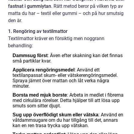
fastnat i gummiytan
. Rätt metod beror på vilken typ av
matta du har – textil eller gummi – och på hur smutsig
den är.
1. Rengöring av textilmattor
Textilmattor kräver en försiktig men noggrann
behandling:
: Även efter skakning kan det finnas
Dammsug först
små partiklar kvar.
: Använd ett
Applicera rengöringsmedel
textilanpassat skum- eller vätskerengöringsmedel.
Spraya jämnt över mattan och låt verka några
minuter.
: Arbeta in medlet i fibrerna
Borsta med mjuk borste
med cirkulära rörelser. Detta hjälper till att lösa upp
smuts som sitter djupt.
: Använd en
Sug upp överflödigt skum eller vätska
våtdammsugare om du har tillgång till det, annars
kan en ren trasa trycka upp vätskan.