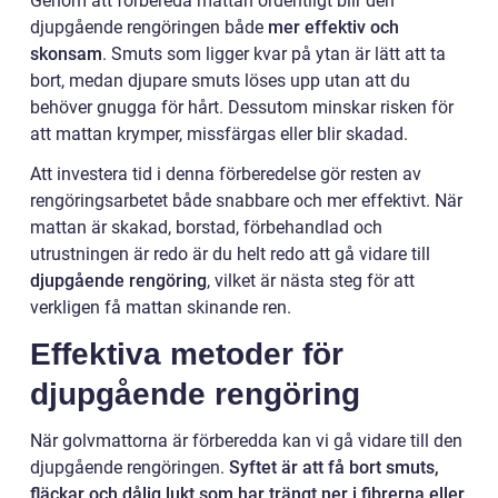
Genom att förbereda mattan ordentligt blir den
djupgående rengöringen både
mer effektiv och
skonsam
. Smuts som ligger kvar på ytan är lätt att ta
bort, medan djupare smuts löses upp utan att du
behöver gnugga för hårt. Dessutom minskar risken för
att mattan krymper, missfärgas eller blir skadad.
Att investera tid i denna förberedelse gör resten av
rengöringsarbetet både snabbare och mer effektivt. När
mattan är skakad, borstad, förbehandlad och
utrustningen är redo är du helt redo att gå vidare till
djupgående rengöring
, vilket är nästa steg för att
verkligen få mattan skinande ren.
Effektiva metoder för
djupgående rengöring
När golvmattorna är förberedda kan vi gå vidare till den
djupgående rengöringen.
Syftet är att få bort smuts,
fläckar och dålig lukt som har trängt ner i fibrerna eller