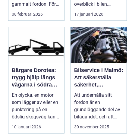
gammalt fordon. För
överblick i bilen.
mång...
Genom att kunna...
08 februari 2026
17 januari 2026
Bärgare Dorotea:
Bilservice i Malmö:
trygg hjälp längs
Att säkerställa
vägarna i södra
säkerhet,
lappland
prestanda och
En olycka, en motor
Att underhålla sitt
hållbarhet
som lägger av eller en
fordon är en
punktering på en
grundläggande del av
ödslig skogsväg kan...
bilägandet, och att
g&oum...
10 januari 2026
30 november 2025