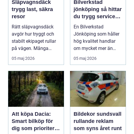
Släpvagnsdäck
Bilverkstad
trygg last, säkra
jönköping så hittar
resor
du trygg service
för din bil
Rätt släpvagnsdäck
En Bilverkstad
avgör hur tryggt och
Jönköping som håller
stabilt ekipaget rullar
hög kvalitet handlar
på vägen. Många
om mycket mer än
lägger stor omsorg p...
bara byte av olja och
05 maj 2026
05 maj 2026
brom...
Att köpa Dacia:
Bildekor sundsvall
Smart bilköp för
rullande reklam
dig som prioriterar
som syns året runt