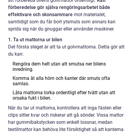
att förbereda bilens golvmattor ordentligt.
Rätt
förberedelse gör själva rengöringsarbetet både
effektivare och skonsammare
mot materialet,
samtidigt som du får bort ytsmuts som annars kan
sprida sig när du gnuggar eller använder maskiner.
1. Ta ut mattorna ur bilen
Det första steget är att ta ut golvmattorna. Detta gör att
du kan:
Rengöra dem helt utan att smutsa ner bilens
inredning.
Komma åt alla hörn och kanter där smuts ofta
samlas.
Låta mattorna torka ordentligt efter tvätt utan att
orsaka fukt i bilen.
När du tar ut mattorna, kontrollera att inga fästen eller
clips sitter kvar och riskerar att gå sönder. Vissa mattor
har gummibakstycken som enkelt lossnar, medan
textilmattor kan behöva lite försiktighet så att kanterna