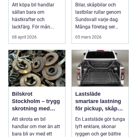
värde framför
Att köpa bil handlar
Bilar, skåpbilar och
status
sällan bara om
lastbilar rullar genom
hästkrafter och
Sundsvall varje dag.
lackfärg. För mån...
Många företag ser
fortfarande fordo...
08 april 2026
05 mars 2026
Bilskrot
Lastsläde
Stockholm – trygg
smartare lastning
skrotning med
för pickup, skåpbil
fokus på miljö och
och personbil
Att skrota en bil
En Lastsläde gör tunga
återvinning
handlar om mer än att
lyft enklare, skonar
bara bli av med ett
ryggen och ger bättre