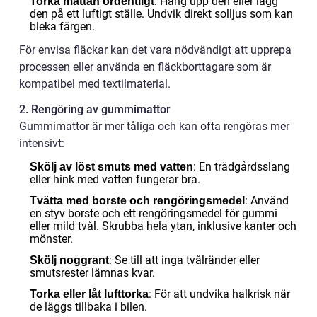
: Häng upp den eller lägg
Torka mattan ordentligt
den på ett luftigt ställe. Undvik direkt solljus som kan
bleka färgen.
För envisa fläckar kan det vara nödvändigt att upprepa
processen eller använda en fläckborttagare som är
kompatibel med textilmaterial.
2. Rengöring av gummimattor
Gummimattor är mer tåliga och kan ofta rengöras mer
intensivt:
: En trädgårdsslang
Skölj av löst smuts med vatten
eller hink med vatten fungerar bra.
: Använd
Tvätta med borste och rengöringsmedel
en styv borste och ett rengöringsmedel för gummi
eller mild tvål. Skrubba hela ytan, inklusive kanter och
mönster.
: Se till att inga tvålränder eller
Skölj noggrant
smutsrester lämnas kvar.
: För att undvika halkrisk när
Torka eller låt lufttorka
de läggs tillbaka i bilen.