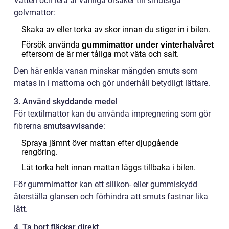
Vatten och lera är vanliga orsaker till smutsiga
golvmattor:
Skaka av eller torka av skor innan du stiger in i bilen.
Försök använda
gummimattor under vinterhalvåret
eftersom de är mer tåliga mot väta och salt.
Den här enkla vanan minskar mängden smuts som
matas in i mattorna och gör underhåll betydligt lättare.
3. Använd skyddande medel
För textilmattor kan du använda impregnering som gör
fibrerna
smutsavvisande
:
Spraya jämnt över mattan efter djupgående
rengöring.
Låt torka helt innan mattan läggs tillbaka i bilen.
För gummimattor kan ett silikon- eller gummiskydd
återställa glansen och förhindra att smuts fastnar lika
lätt.
4. Ta bort fläckar direkt