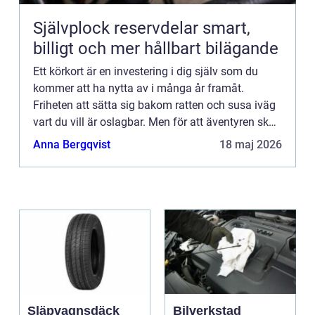
Självplock reservdelar smart,
billigt och mer hållbart bilägande
Ett körkort är en investering i dig själv som du
kommer att ha nytta av i många år framåt.
Friheten att sätta sig bakom ratten och susa iväg
vart du vill är oslagbar. Men för att äventyren ska
bli verklighet så behöver du anstränga dig lite för
Anna Bergqvist
18 maj 2026
att f...
Släpvagnsdäck
Bilverkstad