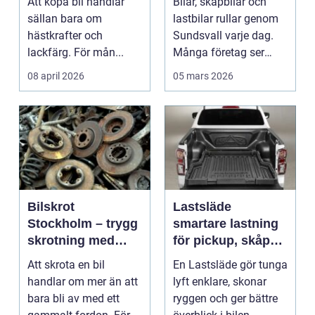
Att köpa bil handlar
Bilar, skåpbilar och
status
sällan bara om
lastbilar rullar genom
hästkrafter och
Sundsvall varje dag.
lackfärg. För mån...
Många företag ser
fortfarande fordo...
08 april 2026
05 mars 2026
Bilskrot
Lastsläde
Stockholm – trygg
smartare lastning
skrotning med
för pickup, skåpbil
fokus på miljö och
och personbil
Att skrota en bil
En Lastsläde gör tunga
återvinning
handlar om mer än att
lyft enklare, skonar
bara bli av med ett
ryggen och ger bättre