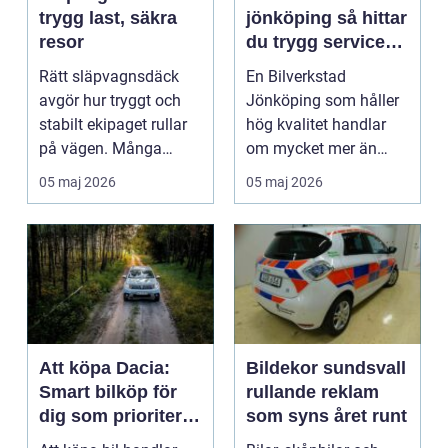
trygg last, säkra
jönköping så hittar
resor
du trygg service
för din bil
Rätt släpvagnsdäck
En Bilverkstad
avgör hur tryggt och
Jönköping som håller
stabilt ekipaget rullar
hög kvalitet handlar
på vägen. Många
om mycket mer än
lägger stor omsorg p...
bara byte av olja och
05 maj 2026
05 maj 2026
brom...
Att köpa Dacia:
Bildekor sundsvall
Smart bilköp för
rullande reklam
dig som prioriterar
som syns året runt
värde framför