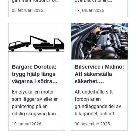
gammalt fordon. För
överblick i bilen.
mång...
Genom att kunna...
08 februari 2026
17 januari 2026
Bärgare Dorotea:
Bilservice i Malmö:
trygg hjälp längs
Att säkerställa
vägarna i södra
säkerhet,
lappland
prestanda och
En olycka, en motor
Att underhålla sitt
hållbarhet
som lägger av eller en
fordon är en
punktering på en
grundläggande del av
ödslig skogsväg kan...
bilägandet, och att
g&oum...
10 januari 2026
30 november 2025