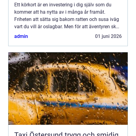
Ett körkort är en investering i dig själv som du
kommer att ha nytta av i många år framåt.
Friheten att sätta sig bakom ratten och susa iväg
vart du vill är oslagbar. Men för att äventyren ska
bli verklighet så behöver du anstränga dig lite för
admin
01 juni 2026
att f...
Taxi Östersund trygg och smidig