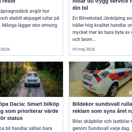
a resor
hittar du trygg service f
din bil
släpvagnsdäck avgör hur
 och stabilt ekipaget rullar på
En Bilverkstad Jönköping s
. Många lägger stor omsorg
håller hög kvalitet handlar 
mycket mer än bara byte av 
och brom...
 2026
05 maj 2026
öpa Dacia: Smart bilköp
Bildekor sundsvall rullande
ig som prioriterar värde
reklam som syns året r
ör status
Bilar, skåpbilar och lastbilar 
pa bil handlar sällan bara
genom Sundsvall varje dag.