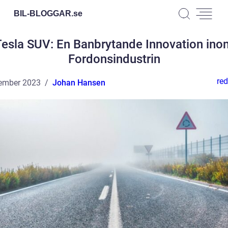
BIL-BLOGGAR.
se
Tesla SUV: En Banbrytande Innovation ino
Fordonsindustrin
red
ember 2023
Johan Hansen