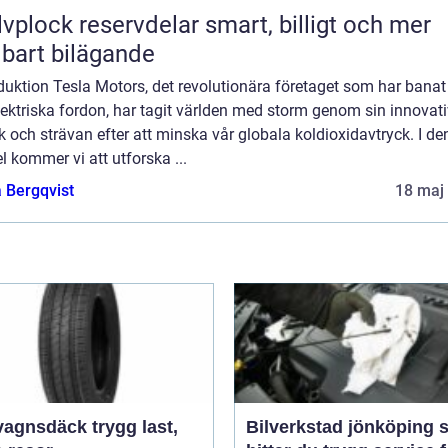
lock reservdelar smart, billigt och mer
lbart bilägande
duktion Tesla Motors, det revolutionära företaget som har banat
lektriska fordon, har tagit världen med storm genom sin innovat
k och strävan efter att minska vår globala koldioxidavtryck. I d
el kommer vi att utforska ...
 Bergqvist
18 maj
sdäck trygg last,
Bilverkstad jönköping så