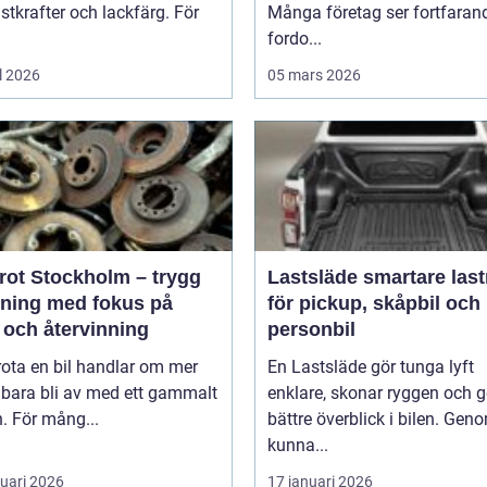
tkrafter och lackfärg. För
Många företag ser fortfaran
fordo...
l 2026
05 mars 2026
krot Stockholm – trygg
Lastsläde smartare lastning
tning med fokus på
för pickup, skåpbil och
 och återvinning
personbil
rota en bil handlar om mer
En Lastsläde gör tunga lyft
 bara bli av med ett gammalt
enklare, skonar ryggen och g
. För mång...
bättre överblick i bilen. Gen
kunna...
ruari 2026
17 januari 2026