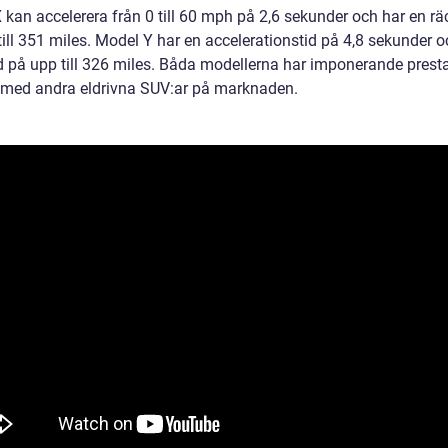
 kan accelerera från 0 till 60 mph på 2,6 sekunder och har en rä
ill 351 miles. Model Y har en accelerationstid på 4,8 sekunder o
d på upp till 326 miles. Båda modellerna har imponerande pres
 med andra eldrivna SUV:ar på marknaden.