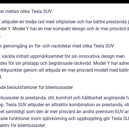
der mellan olika Tesla SUV
erbjuder en tredje rad med sittplatser och har bättre prestanda 
el Y. Model Y har en mer kompakt design och är mer prisvärd 
.
sk genomgång av för- och nackdelar med olika Tesla SUV
 väckte initialt uppmärksamhet för sin innovativa design men
rades för sin prislapp och begränsade räckvidd. Model Y har adre
ritikpunkter genom att erbjuda en mer prisvärd modell med bättr
d.
de beslutsfaktorer för bilentusiaster
ntusiaster är prestanda, stil, komfort och hållbarhet avgörande f
öp. Tesla SUV erbjuder en attraktiv kombination av prestanda, st
het samtidigt som den är mer prisvärd än andra premium-SUV:ar
ade funktioner inom självkörning och uppkoppling gör Tesla S
aktiv för bilentusiaster.