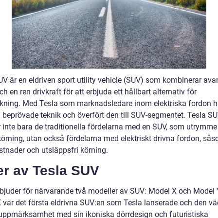
UV är en eldriven sport utility vehicle (SUV) som kombinerar av
ch en ren drivkraft för att erbjuda ett hållbart alternativ för
verkning. Med Tesla som marknadsledare inom elektriska fordon h
in beprövade teknik och överfört den till SUV-segmentet. Tesla S
r inte bara de traditionella fördelarna med en SUV, som utrymme
körning, utan också fördelarna med elektriskt drivna fordon, så
stnader och utsläppsfri körning.
er av Tesla SUV
rbjuder för närvarande två modeller av SUV: Model X och Model 
 var det första eldrivna SUV:en som Tesla lanserade och den vä
uppmärksamhet med sin ikoniska dörrdesign och futuristiska