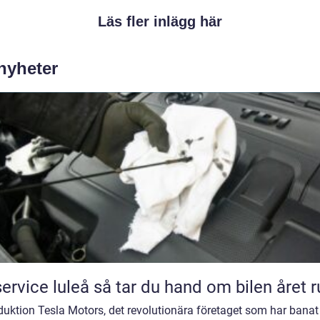
Läs fler inlägg här
 nyheter
Bilservice luleå så tar du hand om bilen året
duktion Tesla Motors, det revolutionära företaget som har banat