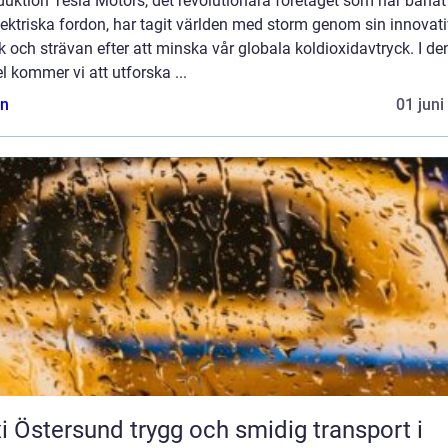
duktion Tesla Motors, det revolutionära företaget som har banat
lektriska fordon, har tagit världen med storm genom sin innovat
k och strävan efter att minska vår globala koldioxidavtryck. I d
el kommer vi att utforska ...
n
01 juni
rsund trygg och smidig transport i