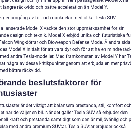
pakt design och rymmer upp till fem passagerare. Model X har
t längre räckvidd och bättre acceleration än Model Y.
sk genomgång av för- och nackdelar med olika Tesla SUV
la lanserade Model X väckte den stor uppmärksamhet för sin
nde design och teknik. Model X erbjöd unika och futuristiska fu
alcon Wing-dörrar och Bioweapon Defense Mode. Å andra sida
ades Model X initialt för att vara dyr och för att ha en mindre räc
 med andra Tesla-modeller. Med framkomsten av Model Y har T
rat några av dessa kritikpunkter genom att erbjuda en mer prisv
med bättre räckvidd.
rande beslutsfaktorer för
ntusiaster
ntusiaster är det viktigt att balansera prestanda, stil, komfort oc
et när de väljer en bil. När det gäller Tesla SUV så erbjuder den
onell kraft och prestanda samtidigt som den är miljövänlig och p
relse med andra premium-SUV:ar. Tesla SUV:ar erbjuder också