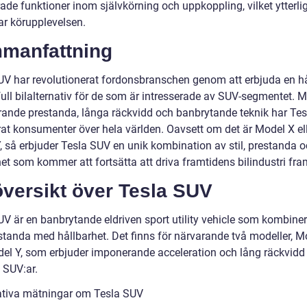
ade funktioner inom självkörning och uppkoppling, vilket ytterli
ar körupplevelsen.
manfattning
UV har revolutionerat fordonsbranschen genom att erbjuda en hå
full bilalternativ för de som är intresserade av SUV-segmentet. 
ande prestanda, långa räckvidd och banbrytande teknik har Tes
at konsumenter över hela världen. Oavsett om det är Model X el
, så erbjuder Tesla SUV en unik kombination av stil, prestanda 
et som kommer att fortsätta att driva framtidens bilindustri fra
översikt över Tesla SUV
V är en banbrytande eldriven sport utility vehicle som kombinera
standa med hållbarhet. Det finns för närvarande två modeller, M
el Y, som erbjuder imponerande acceleration och lång räckvidd 
 SUV:ar.
ativa mätningar om Tesla SUV