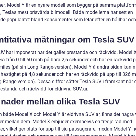
ner. Model Y är en nyare modell som bygger på samma plattfo
, Teslas mest prisvärda bilmodell. Båda modellerna har sett en
e popularitet bland konsumenter som letar efter en hållbar och s
ntitativa mätningar om Tesla SUV
UV har imponerat när det gäller prestanda och räckvidd. Model 
era från 0 till 60 mph på bara 2,6 sekunder och har en räckvidd 
1 miles (på sin Long Range-version). Model Y å andra sidan kan n
astighet på 4,8 sekunder och har en räckvidd på upp till 326 m
g Range-version). Dessa siffror sätter Tesla SUV i framkant när 
restanda och räckvidd för eldrivna SUV:ar.
lnader mellan olika Tesla SUV
 både Model X och Model Y är eldrivna SUV:ar, finns det några 
der mellan dem. Model X erbjuder exempelvis en tredje rad med
ser, vilket ger plats för upp till sju passagerare, medan Model Y h