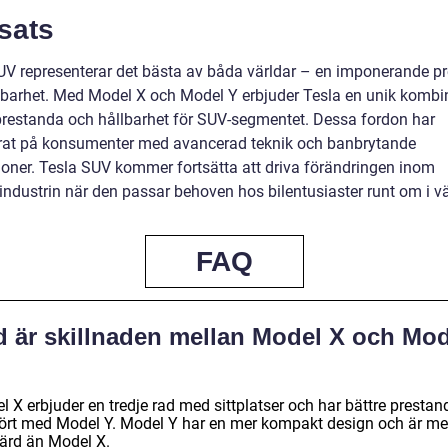
sats
UV representerar det bästa av båda världar – en imponerande p
lbarhet. Med Model X och Model Y erbjuder Tesla en unik kombi
, prestanda och hållbarhet för SUV-segmentet. Dessa fordon har
at på konsumenter med avancerad teknik och banbrytande
ioner. Tesla SUV kommer fortsätta att driva förändringen inom
industrin när den passar behoven hos bilentusiaster runt om i vä
FAQ
d är skillnaden mellan Model X och Mod
 X erbjuder en tredje rad med sittplatser och har bättre prestan
ört med Model Y. Model Y har en mer kompakt design och är me
värd än Model X.