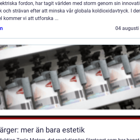
lektriska fordon, har tagit världen med storm genom sin innovat
k och strävan efter att minska vår globala koldioxidavtryck. I d
el kommer vi att utforska ...
n
04 augusti
färger: mer än bara estetik