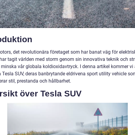
oduktion
tors, det revolutionära företaget som har banat väg för elektris
 har tagit världen med storm genom sin innovativa teknik och st
t minska vår globala koldioxidavtryck. I denna artikel kommer vi 
 Tesla SUV, deras banbrytande eldrivena sport utility vehicle so
ar stil, prestanda och hållbarhet.
rsikt över Tesla SUV