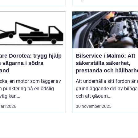
re Dorotea: trygg hjälp
Bilservice i Malmö: Att
s vägarna i södra
säkerställa säkerhet,
land
prestanda och hållbarh
cka, en motor som lägger av
Att underhålla sitt fordon är 
en punktering på en ödslig
grundläggande del av biläga
äg kan...
och att g&oum...
uari 2026
30 november 2025