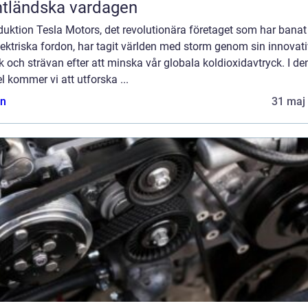
tländska vardagen
duktion Tesla Motors, det revolutionära företaget som har banat
lektriska fordon, har tagit världen med storm genom sin innovat
k och strävan efter att minska vår globala koldioxidavtryck. I d
el kommer vi att utforska ...
n
31 maj