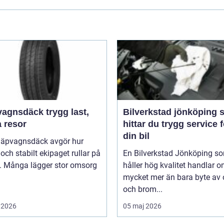
sdäck trygg last,
Bilverkstad jönköping så
a resor
hittar du trygg service f
din bil
släpvagnsdäck avgör hur
 och stabilt ekipaget rullar på
En Bilverkstad Jönköping s
. Många lägger stor omsorg
håller hög kvalitet handlar 
mycket mer än bara byte av 
och brom...
 2026
05 maj 2026