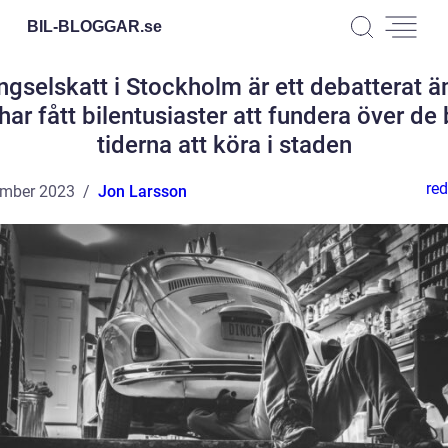
BIL-BLOGGAR.
se
ngselskatt i Stockholm är ett debatterat 
ar fått bilentusiaster att fundera över de
tiderna att köra i staden
red
ember 2023
Jon Larsson