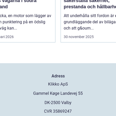
s vägarna i södra
säkerställa säkerhet,
land
prestanda och hållbarh
cka, en motor som lägger av
Att underhålla sitt fordon är 
en punktering på en ödslig
grundläggande del av biläga
äg kan...
och att g&oum...
uari 2026
30 november 2025
Adress