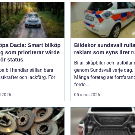
öpa Dacia: Smart bilköp
Bildekor sundsvall rullande
ig som prioriterar värde
reklam som syns året r
ör status
Bilar, skåpbilar och lastbilar 
pa bil handlar sällan bara
genom Sundsvall varje dag.
tkrafter och lackfärg. För
Många företag ser fortfaran
fordo...
l 2026
05 mars 2026