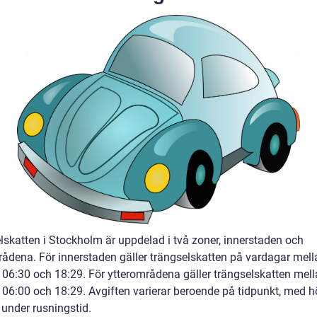
lskatten i Stockholm är uppdelad i två zoner, innerstaden och
rådena. För innerstaden gäller trängselskatten på vardagar mell
 06:30 och 18:29. För ytterområdena gäller trängselskatten mel
 06:00 och 18:29. Avgiften varierar beroende på tidpunkt, med h
 under rusningstid.