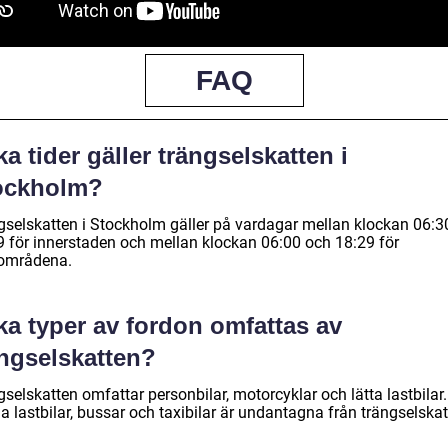
FAQ
ka tider gäller trängselskatten i
ockholm?
gselskatten i Stockholm gäller på vardagar mellan klockan 06:3
9 för innerstaden och mellan klockan 06:00 och 18:29 för
rområdena.
ka typer av fordon omfattas av
ängselskatten?
selskatten omfattar personbilar, motorcyklar och lätta lastbilar.
 lastbilar, bussar och taxibilar är undantagna från trängselskat