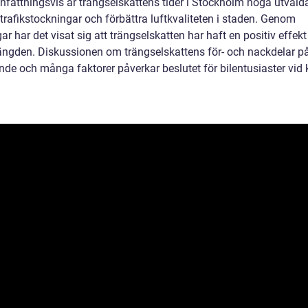
attningsvis är trängselskattens tider i Stockholm noga utvalda
trafikstockningar och förbättra luftkvaliteten i staden. Genom
r har det visat sig att trängselskatten har haft en positiv effekt
ängden. Diskussionen om trängselskattens för- och nackdelar p
ande och många faktorer påverkar beslutet för bilentusiaster vid