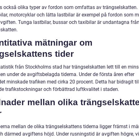
ns också olika typer av fordon som omfattas av trängselskatten.
ilar, motorcyklar och lätta lastbilar är exempel på fordon som 
vgiften. Tunga lastbilar, bussar och taxibilar är undantagna frå
lskatten.
ntitativa mätningar om
gselskattens tider
tatistik från Stockholms stad har trängselskatten lett till en min
ken under de avgiftsbelagda tiderna. Under de första åren efter
et minskade trafiken med cirka 20 procent. Detta har bidragit til
 trafikstockningar och förbättrad luftkvalitet i staden.
lnader mellan olika trängselskatt
r
derna mellan de olika trängselskattens tiderna ligger främst i m
ch därmed avgiftens höjd. Under rusningstid är avgiften högre, vi