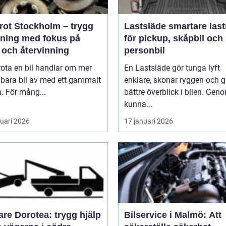
krot Stockholm – trygg
Lastsläde smartare lastning
tning med fokus på
för pickup, skåpbil och
 och återvinning
personbil
rota en bil handlar om mer
En Lastsläde gör tunga lyft
 bara bli av med ett gammalt
enklare, skonar ryggen och g
. För mång...
bättre överblick i bilen. Gen
kunna...
ruari 2026
17 januari 2026
re Dorotea: trygg hjälp
Bilservice i Malmö: Att