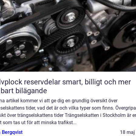
lock reservdelar smart, billigt och mer
lbart bilägande
na artikel kommer vi att ge dig en grundlig översikt över
selskattens tider, vad det är och vilka typer som finns. Övergrip
ikt över trängselskattens tider Trängselskatten i Stockholm är e
t som tas ut för att minska trafikst...
 Bergqvist
18 maj