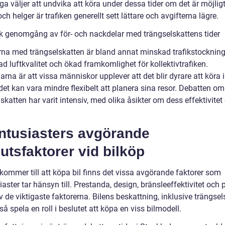
a väljer att undvika att köra under dessa tider om det är möjlig
och helger är trafiken generellt sett lättare och avgifterna lägre.
sk genomgång av för- och nackdelar med trängselskattens tider
rna med trängselskatten är bland annat minskad trafikstockning
ad luftkvalitet och ökad framkomlighet för kollektivtrafiken.
rna är att vissa människor upplever att det blir dyrare att köra 
det kan vara mindre flexibelt att planera sina resor. Debatten om
skatten har varit intensiv, med olika åsikter om dess effektivitet
.
entusiasters avgörande
utsfaktorer vid bilköp
kommer till att köpa bil finns det vissa avgörande faktorer som
iaster tar hänsyn till. Prestanda, design, bränsleeffektivitet och p
 de viktigaste faktorerna. Bilens beskattning, inklusive trängsel
å spela en roll i beslutet att köpa en viss bilmodell.