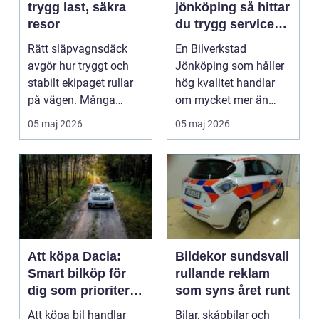
trygg last, säkra
jönköping så hittar
resor
du trygg service
för din bil
Rätt släpvagnsdäck
En Bilverkstad
avgör hur tryggt och
Jönköping som håller
stabilt ekipaget rullar
hög kvalitet handlar
på vägen. Många
om mycket mer än
lägger stor omsorg p...
bara byte av olja och
05 maj 2026
05 maj 2026
brom...
Att köpa Dacia:
Bildekor sundsvall
Smart bilköp för
rullande reklam
dig som prioriterar
som syns året runt
värde framför
Att köpa bil handlar
Bilar, skåpbilar och