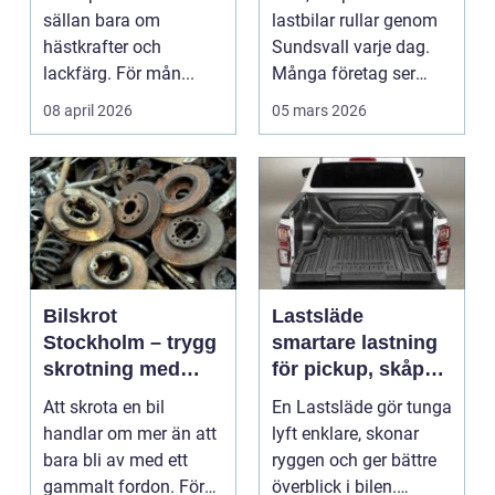
status
sällan bara om
lastbilar rullar genom
hästkrafter och
Sundsvall varje dag.
lackfärg. För mån...
Många företag ser
fortfarande fordo...
08 april 2026
05 mars 2026
Bilskrot
Lastsläde
Stockholm – trygg
smartare lastning
skrotning med
för pickup, skåpbil
fokus på miljö och
och personbil
Att skrota en bil
En Lastsläde gör tunga
återvinning
handlar om mer än att
lyft enklare, skonar
bara bli av med ett
ryggen och ger bättre
gammalt fordon. För
överblick i bilen.