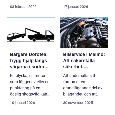
mång...
Genom att kunna...
08 februari 2026
17 januari 2026
Bärgare Dorotea:
Bilservice i Malmö:
trygg hjälp längs
Att säkerställa
vägarna i södra
säkerhet,
lappland
prestanda och
En olycka, en motor
Att underhålla sitt
hållbarhet
som lägger av eller en
fordon är en
punktering på en
grundläggande del av
ödslig skogsväg kan...
bilägandet, och att
g&oum...
10 januari 2026
30 november 2025