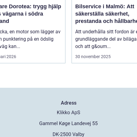
re Dorotea: trygg hjälp
Bilservice i Malmö: Att
s vägarna i södra
säkerställa säkerhet,
land
prestanda och hållbarh
cka, en motor som lägger av
Att underhålla sitt fordon är 
en punktering på en ödslig
grundläggande del av biläga
äg kan...
och att g&oum...
uari 2026
30 november 2025
Adress