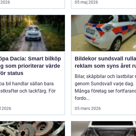
 2026
05 maj 2026
öpa Dacia: Smart bilköp
Bildekor sundsvall rullande
ig som prioriterar värde
reklam som syns året r
ör status
Bilar, skåpbilar och lastbilar 
pa bil handlar sällan bara
genom Sundsvall varje dag.
tkrafter och lackfärg. För
Många företag ser fortfaran
fordo...
l 2026
05 mars 2026