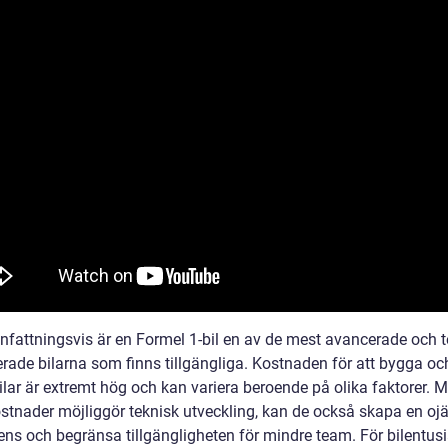
attningsvis är en Formel 1-bil en av de mest avancerade och t
erade bilarna som finns tillgängliga. Kostnaden för att bygga oc
ilar är extremt hög och kan variera beroende på olika faktorer. 
stnader möjliggör teknisk utveckling, kan de också skapa en oj
ens och begränsa tillgängligheten för mindre team. För bilentusi