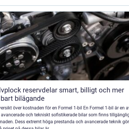
lock reservdelar smart, billigt och mer
lbart bilägande
ersikt över kostnaden för en Formel 1-bil En Formel 1-bil är en a
avancerade och tekniskt sofistikerade bilar som finns tillgängli
naden. Dess extremt höga prestanda och avancerade teknik gör
 priset på dessa bilar är ...