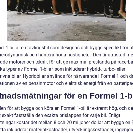
l 1-bil är en tävlingsbil som designas och byggs specifikt för a
aerodynamisk och hantera höga hastigheter. Den är utrustad m
ade motorer och teknik för att ge maximal prestanda på racerba
ika typer av Formel 1-bilar, som inkluderar hybrid-, turbo- eller
rivna bilar. Hybridbilar används för närvarande i Formel 1 och d
tionen av en bensinmotor och elektrisk energi från en batteripa
nadsmätningar för en Formel 1-bi
en för att bygga och köra en Formel 1-bil är extremt hög, och de
t exakt fastställa den exakta prislappen för varje bil. Enligt
tningar kostar det mellan 8 och 20 miljoner dollar att bygga en
etta inkluderar materialkostnader, utvecklingskostnader, ingenjö