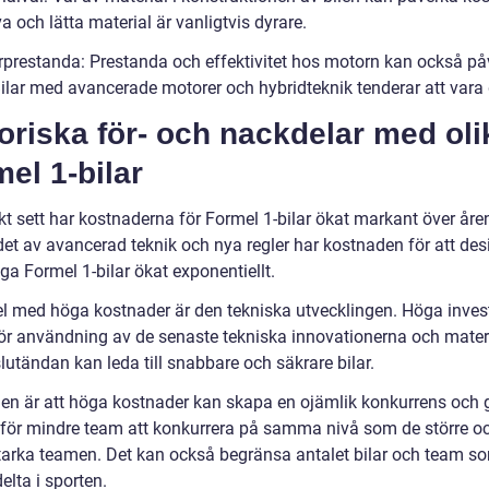
a och lätta material är vanligtvis dyrare.
rprestanda: Prestanda och effektivitet hos motorn kan också på
Bilar med avancerade motorer och hybridteknik tenderar att vara 
oriska för- och nackdelar med oli
el 1-bilar
skt sett har kostnaderna för Formel 1-bilar ökat markant över år
det av avancerad teknik och nya regler har kostnaden för att de
a Formel 1-bilar ökat exponentiellt.
el med höga kostnader är den tekniska utvecklingen. Höga inves
ör användning av de senaste tekniska innovationerna och mater
 slutändan kan leda till snabbare och säkrare bilar.
en är att höga kostnader kan skapa en ojämlik konkurrens och 
 för mindre team att konkurrera på samma nivå som de större o
arka teamen. Det kan också begränsa antalet bilar och team s
delta i sporten.