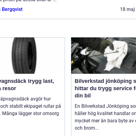
 Bergqvist
18 maj
sdäck trygg last,
Bilverkstad jönköping så
a resor
hittar du trygg service f
din bil
släpvagnsdäck avgör hur
 och stabilt ekipaget rullar på
En Bilverkstad Jönköping s
. Många lägger stor omsorg
håller hög kvalitet handlar 
mycket mer än bara byte av 
och brom...