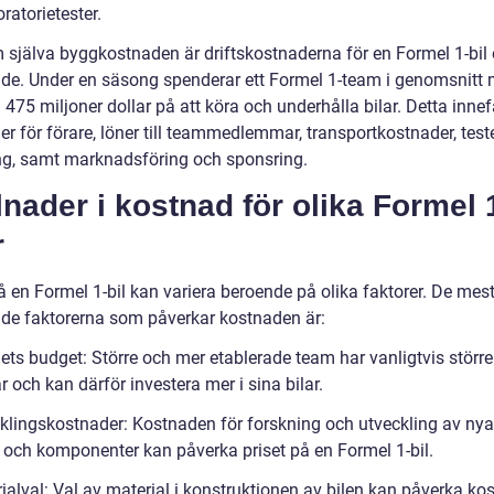
ratorietester.
 själva byggkostnaden är driftskostnaderna för en Formel 1-bil
de. Under en säsong spenderar ett Formel 1-team i genomsnitt 
475 miljoner dollar på att köra och underhålla bilar. Detta innef
r för förare, löner till teammedlemmar, transportkostnader, test
ng, samt marknadsföring och sponsring.
lnader i kostnad för olika Formel 
r
å en Formel 1-bil kan variera beroende på olika faktorer. De mes
de faktorerna som påverkar kostnaden är:
ets budget: Större och mer etablerade team har vanligtvis större
 och kan därför investera mer i sina bilar.
cklingskostnader: Kostnaden för forskning och utveckling av nya
r och komponenter kan påverka priset på en Formel 1-bil.
ialval: Val av material i konstruktionen av bilen kan påverka ko