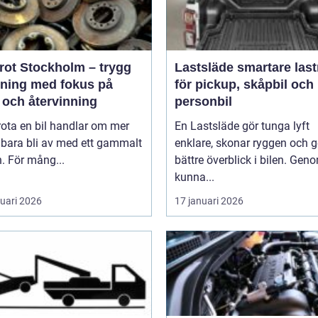
krot Stockholm – trygg
Lastsläde smartare lastning
tning med fokus på
för pickup, skåpbil och
 och återvinning
personbil
rota en bil handlar om mer
En Lastsläde gör tunga lyft
 bara bli av med ett gammalt
enklare, skonar ryggen och g
. För mång...
bättre överblick i bilen. Gen
kunna...
ruari 2026
17 januari 2026