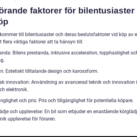
rande faktorer för bilentusiaster
öp
kommer till bilentusiaster och deras beslutsfaktorer vid köp av e
t flera viktiga faktorer att ta hänsyn till:
anda: Bilens prestanda, inklusive acceleration, topphastighet oc
ng.
n: Estetiskt tilltalande design och karossform.
isk innovation: Användning av avancerad teknik och innovation 
ch elektronik.
änglighet och pris: Pris och tillgänglighet för potentiella köpare.
lädje och upplevelse: En bil som erbjuder en enastående körgläd
nik upplevelse för föraren.