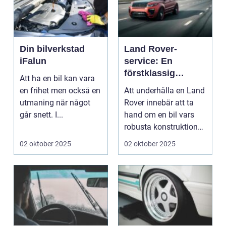
Din bilverkstad
Land Rover-
iFalun
service: En
förstklassig
Att ha en bil kan vara
upplevelse för din
en frihet men också en
Att underhålla en Land
bil
utmaning när något
Rover innebär att ta
går snett. I...
hand om en bil vars
robusta konstruktion
och ...
02 oktober 2025
02 oktober 2025