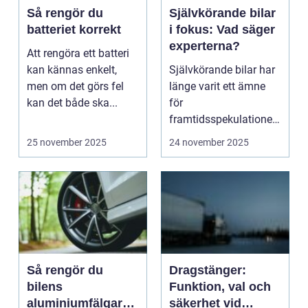
Så rengör du
Självkörande bilar
batteriet korrekt
i fokus: Vad säger
experterna?
Att rengöra ett batteri
kan kännas enkelt,
Självkörande bilar har
men om det görs fel
länge varit ett ämne
kan det både ska...
för
framtidsspekulationer,
men ...
25 november 2025
24 november 2025
Så rengör du
Dragstänger:
bilens
Funktion, val och
aluminiumfälgar
säkerhet vid