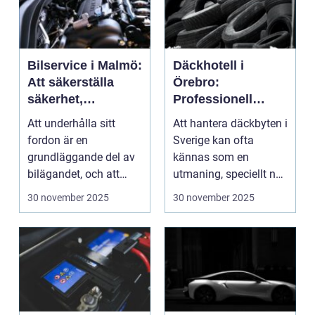
Bilservice i Malmö:
Däckhotell i
Att säkerställa
Örebro:
säkerhet,
Professionell
prestanda och
hantering av dina
Att underhålla sitt
Att hantera däckbyten i
hållbarhet
däck
fordon är en
Sverige kan ofta
grundläggande del av
kännas som en
bilägandet, och att
utmaning, speciellt när
g&oum...
sä...
30 november 2025
30 november 2025