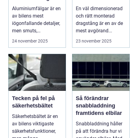
för bästa glans
användning av
Aluminiumfälgar är en
En väl dimensionerad
dragstänger
av bilens mest
och rätt monterad
iögonfallande detaljer,
dragstång är en av de
men smuts,
mest avgörand...
bromsdamm och...
24 november 2025
23 november 2025
Tecken på fel på
Så förändrar
säkerhetsbältet
snabbladdning
framtidens elbilar
Säkerhetsbältet är en
av bilens viktigaste
Snabbladdning håller
säkerhetsfunktioner,
på att förändra hur vi