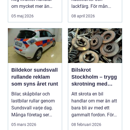
om mycket mer än
lackfärg. För mån...
bara byte av olja och
05 maj 2026
08 april 2026
brom...
Bildekor sundsvall
Bilskrot
rullande reklam
Stockholm – trygg
som syns året runt
skrotning med
fokus på miljö och
Bilar, skåpbilar och
Att skrota en bil
återvinning
lastbilar rullar genom
handlar om mer än att
Sundsvall varje dag.
bara bli av med ett
Många företag ser
gammalt fordon. För
fortfarande fordo...
mång...
05 mars 2026
08 februari 2026