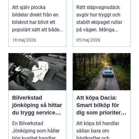
hållbart bilägande
Att själv plocka
Rätt släpvagnsdäck
bildelar direkt från en
avgör hur tryggt och
bilskrot har blivit ett
stabilt ekipaget rullar
populärt sätt att både
på vägen. Många
spara pengar...
lägger stor omsorg p...
18 maj 2026
05 maj 2026
Bilverkstad
Att köpa Dacia:
jönköping så hittar
Smart bilköp för
du trygg service
dig som prioriterar
för din bil
värde framför
En Bilverkstad
Att köpa bil handlar
status
Jönköping som håller
sällan bara om
hög kvalitet handlar
hästkrafter och