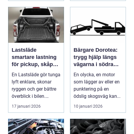
Lastsläde
Bärgare Dorotea:
smartare lastning
trygg hjälp längs
för pickup, skåpbil
vägarna i södra
och personbil
lappland
En Lastsläde gör tunga
En olycka, en motor
lyft enklare, skonar
som lägger av eller en
ryggen och ger bättre
punktering på en
överblick i bilen.
ödslig skogsväg kan...
Genom att kunna...
17 januari 2026
10 januari 2026