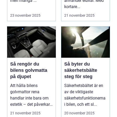
men många ...
använder elbilar. Med
kortare...
23 november 2025
21 november 2025
Så rengör du
Så byter du
bilens golvmatta
säkerhetsbälte
på djupet
steg för steg
Att hålla bilens
Säkerhetsbältet är en
golvmattor rena
av de viktigaste
handlar inte bara om
säkerhetsfunktionerna
estetik – det påverkar
i bilen, och ett sl...
ä...
21 november 2025
20 november 2025