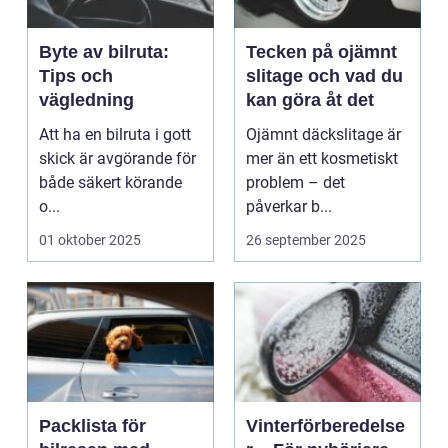
Byte av bilruta:
Tecken på ojämnt
Tips och
slitage och vad du
vägledning
kan göra åt det
Att ha en bilruta i gott
Ojämnt däckslitage är
skick är avgörande för
mer än ett kosmetiskt
både säkert körande
problem – det
o...
påverkar b...
01 oktober 2025
26 september 2025
Packlista för
Vinterförberedelse