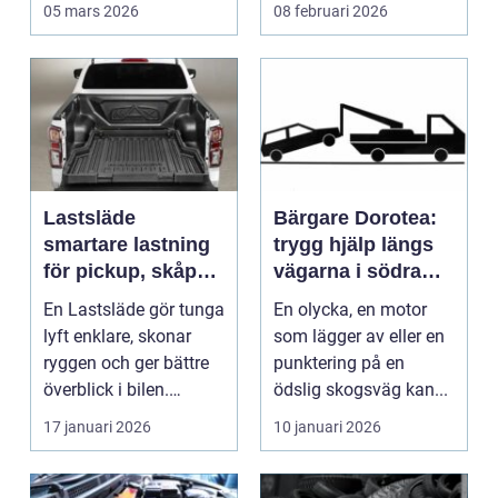
fortfarande fordo...
mång...
05 mars 2026
08 februari 2026
Lastsläde
Bärgare Dorotea:
smartare lastning
trygg hjälp längs
för pickup, skåpbil
vägarna i södra
och personbil
lappland
En Lastsläde gör tunga
En olycka, en motor
lyft enklare, skonar
som lägger av eller en
ryggen och ger bättre
punktering på en
överblick i bilen.
ödslig skogsväg kan...
Genom att kunna...
17 januari 2026
10 januari 2026