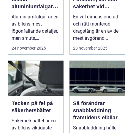
aluminiumfälgar
säkerhet vid
för bästa glans
användning av
Aluminiumfälgar är en
En väl dimensionerad
dragstänger
av bilens mest
och rätt monterad
iögonfallande detaljer,
dragstång är en av de
men smuts,
mest avgörand...
bromsdamm och...
24 november 2025
23 november 2025
Tecken på fel på
Så förändrar
säkerhetsbältet
snabbladdning
framtidens elbilar
Säkerhetsbältet är en
av bilens viktigaste
Snabbladdning håller