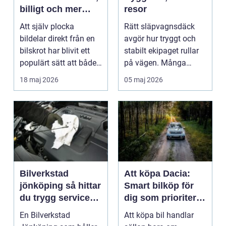
billigt och mer
resor
hållbart bilägande
Att själv plocka
Rätt släpvagnsdäck
bildelar direkt från en
avgör hur tryggt och
bilskrot har blivit ett
stabilt ekipaget rullar
populärt sätt att både
på vägen. Många
spara pengar...
lägger stor omsorg p...
18 maj 2026
05 maj 2026
Bilverkstad
Att köpa Dacia:
jönköping så hittar
Smart bilköp för
du trygg service
dig som prioriterar
för din bil
värde framför
En Bilverkstad
Att köpa bil handlar
status