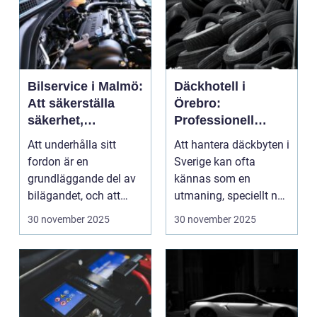
Bilservice i Malmö:
Däckhotell i
Att säkerställa
Örebro:
säkerhet,
Professionell
prestanda och
hantering av dina
Att underhålla sitt
Att hantera däckbyten i
hållbarhet
däck
fordon är en
Sverige kan ofta
grundläggande del av
kännas som en
bilägandet, och att
utmaning, speciellt när
g&oum...
sä...
30 november 2025
30 november 2025