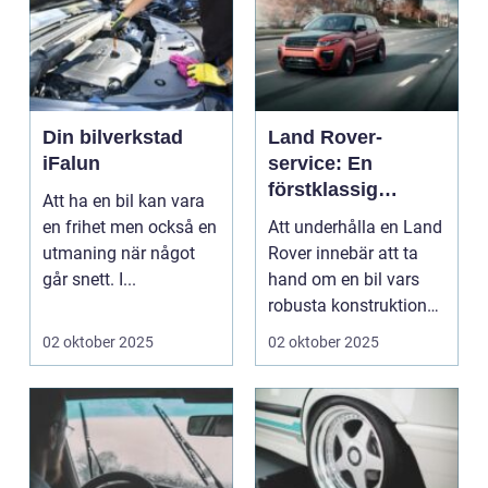
Din bilverkstad
Land Rover-
iFalun
service: En
förstklassig
Att ha en bil kan vara
upplevelse för din
en frihet men också en
Att underhålla en Land
bil
utmaning när något
Rover innebär att ta
går snett. I...
hand om en bil vars
robusta konstruktion
och ...
02 oktober 2025
02 oktober 2025