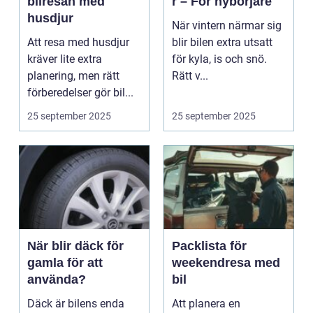
bilresan med
r – För nybörjare
husdjur
När vintern närmar sig
Att resa med husdjur
blir bilen extra utsatt
kräver lite extra
för kyla, is och snö.
planering, men rätt
Rätt v...
förberedelser gör bil...
25 september 2025
25 september 2025
När blir däck för
Packlista för
gamla för att
weekendresa med
använda?
bil
Däck är bilens enda
Att planera en