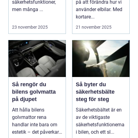
säkerhetsfunktioner,
på att förändra hur vi
men många ...
använder elbilar. Med
kortare...
23 november 2025
21 november 2025
Så rengör du
Så byter du
bilens golvmatta
säkerhetsbälte
på djupet
steg för steg
Att hålla bilens
Säkerhetsbältet är en
golvmattor rena
av de viktigaste
handlar inte bara om
säkerhetsfunktionerna
estetik – det påverkar
i bilen, och ett sl...