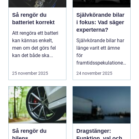
Så rengör du
Självkörande bilar
batteriet korrekt
i fokus: Vad säger
experterna?
Att rengöra ett batteri
kan kännas enkelt,
Självkörande bilar har
men om det görs fel
länge varit ett ämne
kan det både ska...
för
framtidsspekulationer,
men ...
25 november 2025
24 november 2025
Så rengör du
Dragstänger:
bilens
Funktion, val och