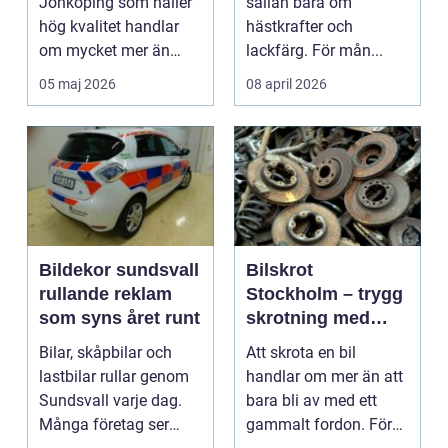
Jönköping som håller
sällan bara om
hög kvalitet handlar
hästkrafter och
om mycket mer än
lackfärg. För mån...
bara byte av olja och
05 maj 2026
08 april 2026
brom...
Bildekor sundsvall
Bilskrot
rullande reklam
Stockholm – trygg
som syns året runt
skrotning med
fokus på miljö och
Bilar, skåpbilar och
Att skrota en bil
återvinning
lastbilar rullar genom
handlar om mer än att
Sundsvall varje dag.
bara bli av med ett
Många företag ser
gammalt fordon. För